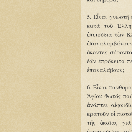
5. Εἶναι γνωστή
κατά τοῦ Ἑλλην
ἐπεισόδια τῶν Κ
ἐπαναλαμβάνουν
ἄκοντες σύροντ
ἐάν ἐπρόκειτο πε
ἐπαναλάβουν;
6. Εἶναι πανθομο
Ἁγίου Φωτός πού
ἀνάπτει αἰφνιδ
κρατοῦν οἱ πιστο
τῆς ἀκαΐας γι
ἑρμηνεύεται αὐ