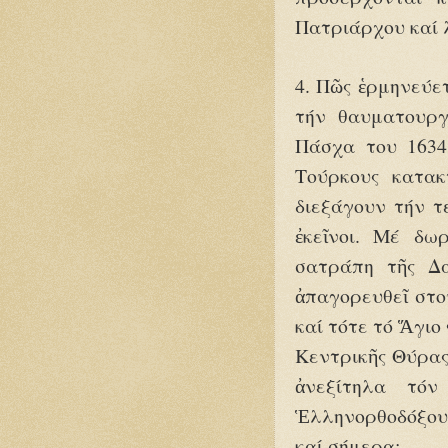
Πατριάρχου καί 
4. Πῶς ἑρμηνεύε
τήν θαυματουργ
Πάσχα του 1634
Τούρκους κατακ
διεξάγουν τήν τ
ἐκεῖνοι. Μέ δω
σατράπη τῆς Δ
ἀπαγορευθεῖ στο
καί τότε τό Ἅγιο
Κεντρικῆς Θύρας
ἀνεξίτηλα τόν
Ἑλληνορθοδόξου
καί σήμερα;