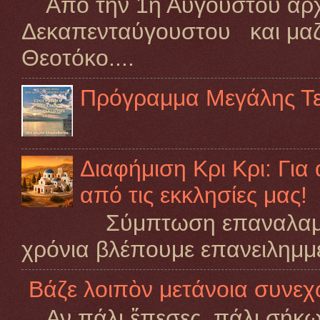
Από την 1η Αυγούστου αρχίζ
Δεκαπενταύγουστου και μαζί
Θεοτόκο....
Πρόγραμμα Μεγάλης Τ
Διαφήμιση Κρι Κρι: Για
από τις εκκλησίες μας!
Σύμπτωση επαναλαμβαν
χρόνια βλέπουμε επανειλημμέ
Βάζε λοιπὸν μετάνοια συνεχῶ
Αν πάλι ἔπεσες, πάλι σήκω