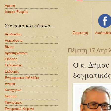
Αρχική
Ιστορία Ενορίας
Σύντομα και εύκολα...
Συμμετοχή
Ακολουθεί
Ακολουθίες
Αφιερώματα
Βίντεο
Πέμπτη 17 Απριλ
Δραστηριότητες
Ειδήσεις
Ο κ. Δήμου
Εκδηλώσεις
Εκδρομές
δογματικός
Ενημερωτικά Φυλλάδια
Ενορία
Κατηχητικά
Νεότητα
Πανηγύρεις
Πνευματικά Κείμενα