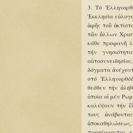
3. Τό Ἑλληνορθ
Ἐκκλησία εὐλογε
ἁφῆς τοῦ ἀκτίστ
τῶν ἄλλων Χριστ
κάθε προφανῆ λ
τήν γνησιότητ
αὐτοσυνειδησίας
δόγματα ἀνέχοντ
στό Ἑλληνορθόδ
θεόθεν τήν ἀλήθ
ὁποία οἱ μέν Ρω
καλύψουν τήν ἔ
τους ἀνάβοντα
ἀποκαθηλώσεως,
προσέρχονται κ