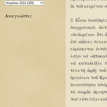
ἐκ τοῦ κειμένου 
Αναγνώστες
2. Εἶναι πασίδηλ
διαχρονικός ἀντ
«δεδομένο» ὅτι 
ἐπί αἰῶνες τελε
εὑρίσκεται ἐντό
λόγο νά «ἀποκαλ
νά καταδείξει 
τελετή ἁφῆς τοῦ
ὀργάνων τοῦ Κρά
δυνατότητα ὑπάρ
τό σαφῶς ἀρνητι
πού εὐτελίζει κα