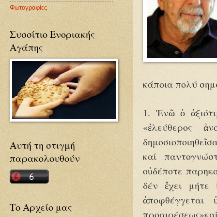
Φωτογραφίες
Συσσίτιο Ενοριακής
Αγάπης
κάποια πολύ σημ
1. Ἐνῶ ὁ ἀξιότ
«ἐλεύθερος ἀν
δημοσιοποιηθεῖσα
Αυτή τη στιγμή
καί παντογνώσ
παρακολουθούν
οὐδέποτε παρηκο
δέν ἔχει μήτε 
ἀποφθέγγεται 
Το Αρχείο μας
προαιρέσεως»καί