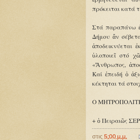
πρόκειται κατά τ
Στά παραπάνω ἐρ
Δήμου ἄν σέβετα
ἀποδεικνύεται ἐ
ὑλοποιεῖ στό χ
«Ἄνθρωπος, ἀποσ
Καί ἐπειδή ὁ ἀξ
κέκτηται τά στοι
Ο ΜΗΤΡΟΠΟΛΙΤ
+ ὁ Πειραιῶς Σ
στις
5:00 μ.μ.