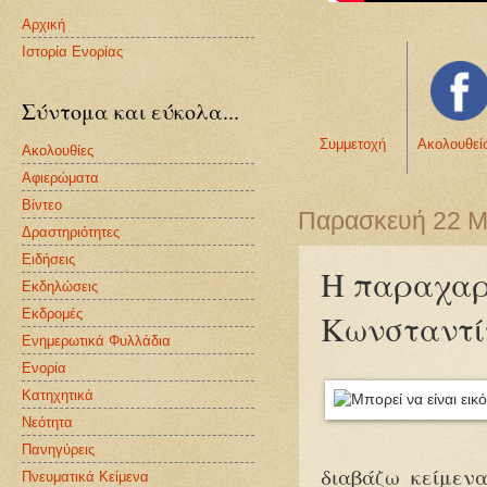
Αρχική
Ιστορία Ενορίας
Σύντομα και εύκολα...
Συμμετοχή
Ακολουθεί
Ακολουθίες
Αφιερώματα
Βίντεο
Παρασκευή 22 Μ
Δραστηριότητες
Ειδήσεις
Η παραχαρα
Εκδηλώσεις
Εκδρομές
Κωνσταντί
Ενημερωτικά Φυλλάδια
Ενορία
Κατηχητικά
Νεότητα
Πανηγύρεις
διαβάζω κείμενα
Πνευματικά Κείμενα