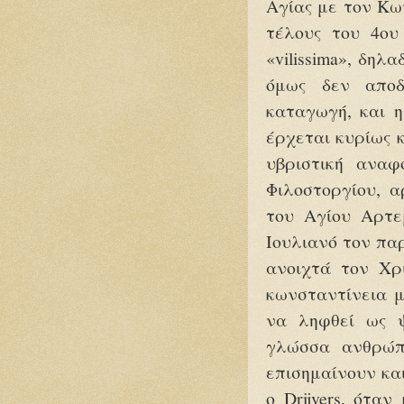
Αγίας με τον Κων
τέλους του 4ου
«vilissima», δηλ
όμως δεν αποδ
καταγωγή, και η
έρχεται κυρίως 
υβριστική ανα
Φιλοστοργίου, α
του Αγίου Αρτε
Ιουλιανό τον πα
ανοιχτά τον Χρ
κωνσταντίνεια μ
να ληφθεί ως ψ
γλώσσα ανθρώπ
επισημαίνουν και
ο Drijvers, ότα