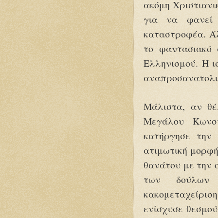
ακόμη Χριστιανικ
για να φανεί 
καταστροφέα. Άλ
το φαντασιακό 
Ελληνισμού. Η ι
αναπροσανατολισ
Μάλιστα, αν θέ
Μεγάλου Κωνστ
κατήργησε την 
ατιμωτική μορφή
θανάτου με την ο
των δούλων 
κακομεταχείρισ
ενίσχυσε θεσμού