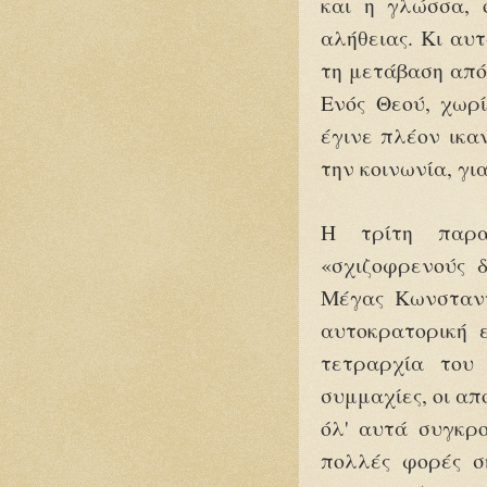
και η γλώσσα, ο
αλήθειας. Κι αυ
τη μετάβαση από
Ενός Θεού, χωρί
έγινε πλέον ικαν
την κοινωνία, γι
Η τρίτη παρα
«σχιζοφρενούς 
Μέγας Κωνσταντ
αυτοκρατορική 
τετραρχία του 
συμμαχίες, οι απο
όλ' αυτά συγκρο
πολλές φορές σ