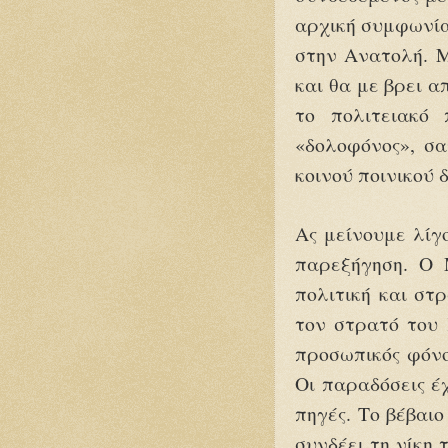
αρχική συμφωνία
στην Ανατολή. Μ
και θα με βρει 
το πολιτειακό
«δολοφόνος», σ
κοινού ποινικού δ
Ας μείνουμε λίγο
παρεξήγηση. Ο 
πολιτική και στ
τον στρατό του 
προσωπικός φόνο
Οι παραδόσεις έ
πηγές. Το βέβαιο
συνδέει τη νίκη 