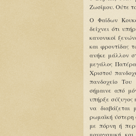
Ζωσίμου. Ούτε τ
Ο Φαίδων Κουκο
δείχνει ότι υπ
κανονικοί ξενών
και φροντίδας τ
ανήκε μάλλον στ
μεγάλος Πατέρα
Χριστού πανδοχε
πανδοχείο Του 
σήμαινε από μό
υπήρξε σύζυγος 
να διαβάζεται 
ρωμαϊκή ύστερη 
με πόρνη ή περ
μονογαμική και