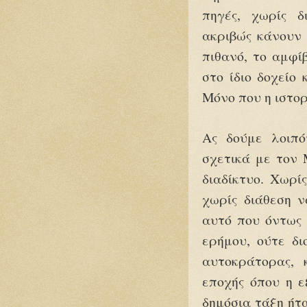
πηγές, χωρίς δ
ακριβώς κάνουν 
πιθανό, το αμφί
στο ίδιο δοχείο
Μόνο που η ιστο
Ας δούμε λοιπό
σχετικά με τον
διαδίκτυο. Χωρί
χωρίς διάθεση 
αυτό που όντως 
ερήμου, ούτε δι
αυτοκράτορας, 
εποχής όπου η ε
δημόσια τάξη ήτ