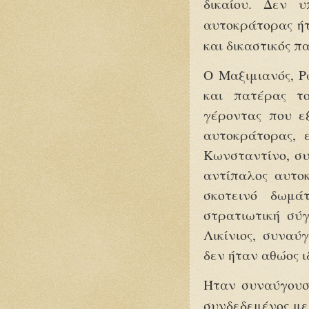
δικαίου. Δεν 
αυτοκράτορας ήτ
και δικαστικός 
Ο Μαξιμιανός, Ρ
και πατέρας τ
γέροντας που ε
αυτοκράτορας, 
Κωνσταντίνο, συ
αντίπαλος αυτο
σκοτεινό δωμά
στρατιωτική σύγ
Λικίνιος, συναύ
δεν ήταν αθώος ι
Ήταν συναύγουστ
συνδεδεμένος με