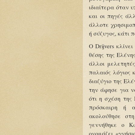
ιδιαίτερα όταν υ
και οι πηγές άλ
άλλοτε χρησιμοπ
ή σύζυγος, κάτι 
Ο Drijvers κλίνε
θέσης της Ελένη
άλλοι μελετητές
παλαιός λόγιος 
διαζύγιο της Ελέ
την άφησε για ν
ότι η σχέση της
πρόσκαιρη ή α
ακολούθησε στη
γεννήθηκε ο Κω
ονομάζει «γνήσι